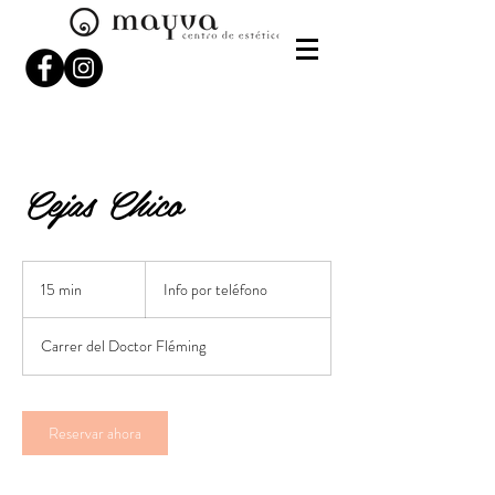
Cejas Chico
Info
por
15 min
1
Info por teléfono
teléfono
5
Carrer del Doctor Fléming
m
i
n
Reservar ahora