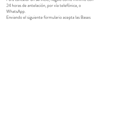
24 horas de antelación, por vía telefónica, o
WhatsApp.
Enviando el siguiente formulario acepta las Bases
Datos de contacto
Calle Doctor Fleming, 9, Mislata, València, España
© 2025
|
Centro de estética mayva
Bases legales l
Politica de privacidad l
Options : History : Feedback : DonateClose