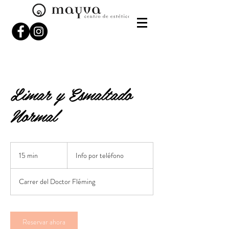
Limar y Esmaltado
Normal
Info
por
15 min
1
Info por teléfono
teléfono
5
Carrer del Doctor Fléming
m
i
n
Reservar ahora