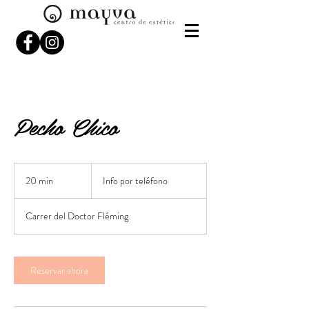
Pecho Chico
Info
por
20 min
2
Info por teléfono
teléfono
0
Carrer del Doctor Fléming
m
i
n
Reservar ahora